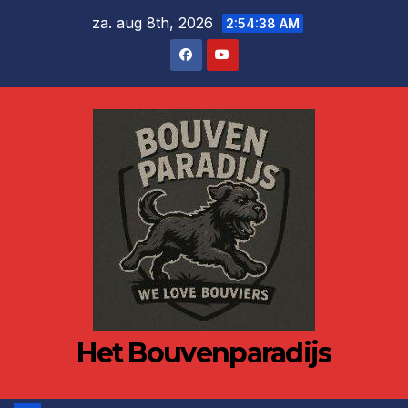
Ga
za. aug 8th, 2026
2:54:38 AM
naar
de
inhoud
Het Bouvenparadijs