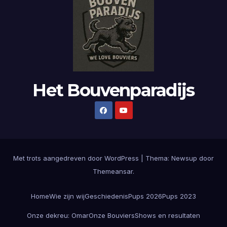
Het Bouvenparadijs
Met trots aangedreven door WordPress
|
Thema:
Newsup
door
Themeansar
.
Home
Wie zijn wij
Geschiedenis
Pups 2026
Pups 2023
Onze dekreu: Omar
Onze Bouviers
Shows en resultaten