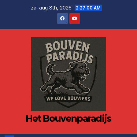
Ga
za. aug 8th, 2026
2:27:00 AM
naar
de
inhoud
Het Bouvenparadijs