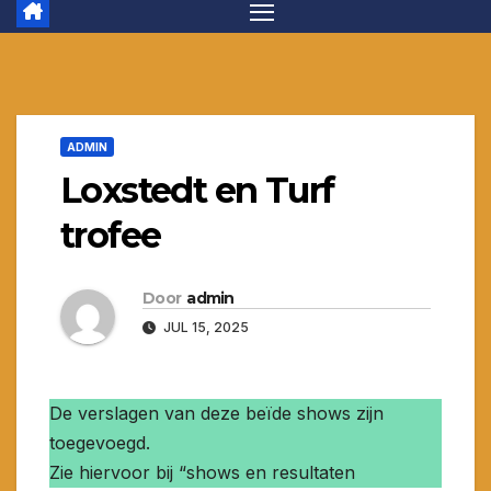
ADMIN
Loxstedt en Turf
trofee
Door
admin
JUL 15, 2025
De verslagen van deze beïde shows zijn
toegevoegd.
Zie hiervoor bij “shows en resultaten