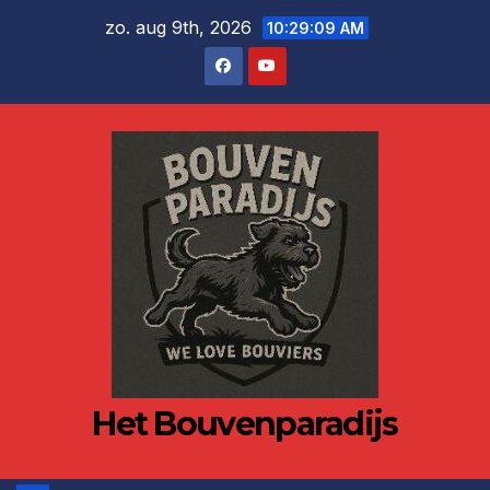
Ga
zo. aug 9th, 2026
10:29:09 AM
naar
de
inhoud
Het Bouvenparadijs