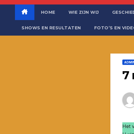
HOME
WIE ZIJN WIJ
GESCHIE
SHOWS EN RESULTATEN
FOTO’S EN VID
ADMI
7
Het v