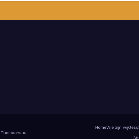
Home
Wie zijn wij
Gesc
r
Themeansar
.
Sh