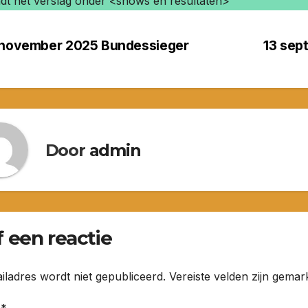
ndt het verslag onder <shows en resultaten>
 november 2025 Bundessieger
13 sep
richt
vigatie
Door
admin
 een reactie
iladres wordt niet gepubliceerd.
Vereiste velden zijn gema
e
*