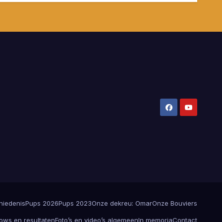
hiedenis
Pups 2026
Pups 2023
Onze dekreu: Omar
Onze Bouviers
ows en resultaten
Foto’s en video’s algemeen
In memoria
Contact