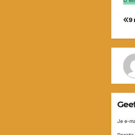
U vi
9
Be
na
Geef
Je e-ma
Reacti