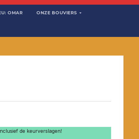
EU: OMAR
ONZE BOUVIERS
nclusief de keurverslagen!