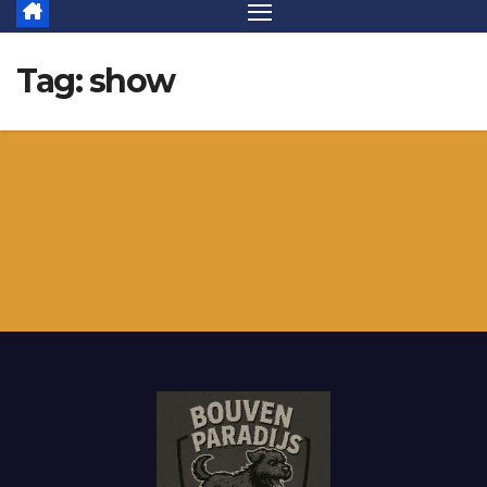
Tag:
show