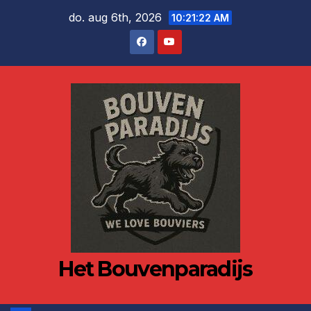
Ga
do. aug 6th, 2026
10:21:22 AM
naar
de
inhoud
Het Bouvenparadijs