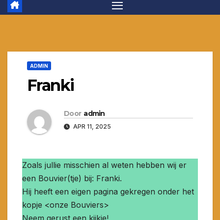
ADMIN
Franki
Door
admin
APR 11, 2025
Zoals jullie misschien al weten hebben wij er
een Bouvier(tje) bij: Franki.
Hij heeft een eigen pagina gekregen onder het
kopje <onze Bouviers>
Neem gerust een kijkje!