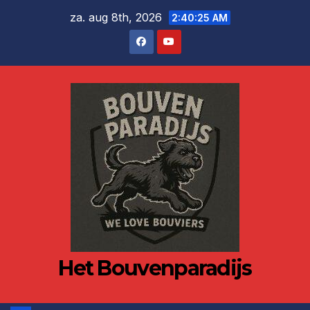
Ga
za. aug 8th, 2026
2:40:25 AM
naar
de
inhoud
Het Bouvenparadijs