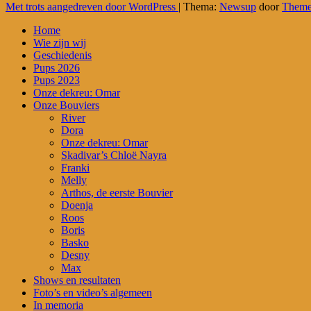
Met trots aangedreven door WordPress
|
Thema:
Newsup
door
Theme
Home
Wie zijn wij
Geschiedenis
Pups 2026
Pups 2023
Onze dekreu: Omar
Onze Bouviers
River
Dora
Onze dekreu: Omar
Skadivar’s Chloë Nayra
Franki
Melly
Arthos, de eerste Bouvier
Doenja
Roos
Boris
Basko
Desny
Max
Shows en resultaten
Foto’s en video’s algemeen
In memoria