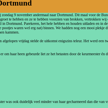
 Dortmund
wij zondag 9 november andermaal naar Dortmund. Dit maal voor de Bun
roet te hebben en ze te hebben voorzien van brokken, vertrokken wij 
d in Dortmund. Parekeren, het hele hebben en houden uitladen en in de
pootjes waren wel erg nat) binnen. We hadden nog een mooi plekje dire
nnen kammen.
n afgelopen vrijdag stelde de uitkomst enigszins teleur. Het werd een t
er om haar heen gebeurde liet ze het betasten door de keurmeester én de 
ter was ook duidelijk veel minder van haar gecharmeerd dan die van vr