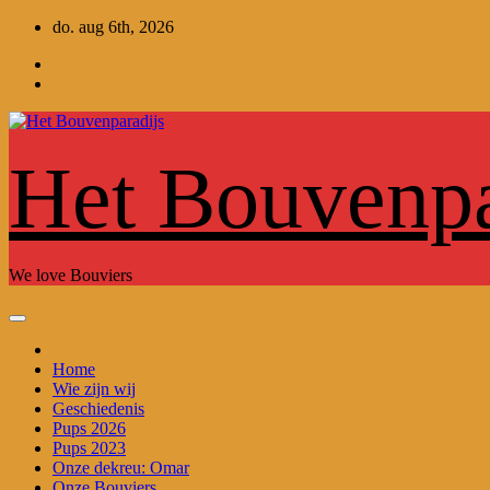
Ga
do. aug 6th, 2026
naar
de
inhoud
Het Bouvenpa
We love Bouviers
Home
Wie zijn wij
Geschiedenis
Pups 2026
Pups 2023
Onze dekreu: Omar
Onze Bouviers