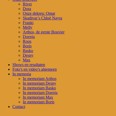
River
Dora
Onze dekreu: Omar
Skadivar’s Chloë Nayra
Franki
Melly
Arthos, de eerste Bouvier
Doenja
Roos
Boris
Basko
Desny
Max
Shows en resultaten
Foto’s en video’s algemeen
In memoria
In memoriam Arthos
In memoriam Desny
In memoriam Basko
In memoriam Doenja
In memoriam Max
In memoriam Boris
Contact