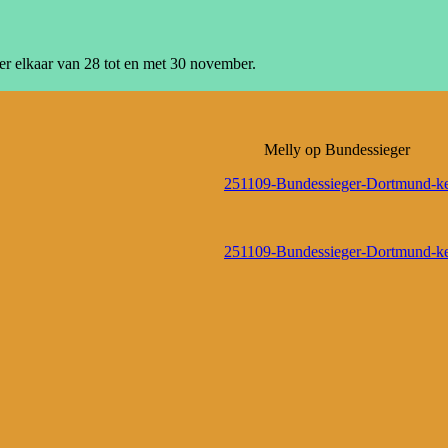
r elkaar van 28 tot en met 30 november.
Melly op Bundessieger
251109-Bundessieger-Dortmund-ke
251109-Bundessieger-Dortmund-ke