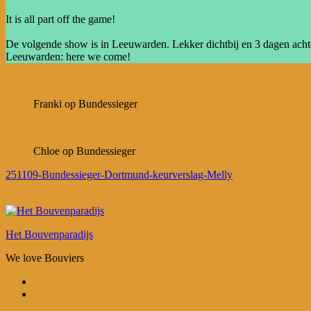
It is all part off the game!
De volgende show is in Leeuwarden. Lekker dichtbij en 3 dagen achte
Leeuwarden: here we come!
Franki op Bundessieger
Chloe op Bundessieger
251109-Bundessieger-Dortmund-keurverslag-Melly
Het Bouvenparadijs
We love Bouviers