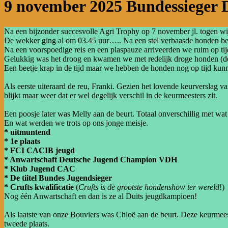
9 november 2025 Bundessieger
Na een bijzonder succesvolle Agri Trophy op 7 november jl. togen 
De wekker ging al om 03.45 uur….. Na een stel verbaasde honden beg
Na een voorspoedige reis en een plaspauze arriveerden we ruim op tij
Gelukkig was het droog en kwamen we met redelijk droge honden (de 
Een beetje krap in de tijd maar we hebben de honden nog op tijd ku
Als eerste uiteraard de reu, Franki. Gezien het lovende keurverslag va
blijkt maar weer dat er wel degelijk verschil in de keurmeesters zit.
Een poosje later was Melly aan de beurt. Totaal onverschillig met wat 
En wat werden we trots op ons jonge meisje.
* uitmuntend
* 1e plaats
* FCI CACIB jeugd
* Anwartschaft Deutsche Jugend Champion VDH
* Klub Jugend CAC
* De tiitel Bundes Jugendsieger
* Crufts kwalificatie
(
Crufts is de grootste hondenshow ter wereld
!)
Nog één Anwartschaft en dan is ze al Duits jeugdkampioen!
Als laatste van onze Bouviers was Chloë aan de beurt. Deze keurmees
tweede plaats.