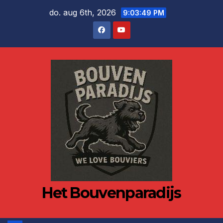
Ga
do. aug 6th, 2026
9:03:49 PM
naar
de
inhoud
Het Bouvenparadijs