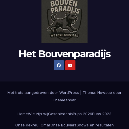
Het Bouvenparadijs
Met trots aangedreven door WordPress
|
Thema:
Newsup
door
Themeansar
.
Home
Wie zijn wij
Geschiedenis
Pups 2026
Pups 2023
Onze dekreu: Omar
Onze Bouviers
Shows en resultaten